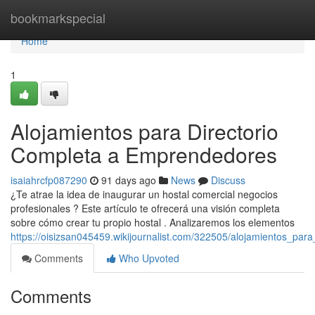
Home
bookmarkspecial
Home
1
Alojamientos para Directorio
Completa a Emprendedores
isaiahrcfp087290
91 days ago
News
Discuss
¿Te atrae la idea de inaugurar un hostal comercial negocios
profesionales ? Este artículo te ofrecerá una visión completa
sobre cómo crear tu propio hostal . Analizaremos los elementos
https://oisizsan045459.wikijournalist.com/322505/alojamientos_para_
Comments
Who Upvoted
Comments