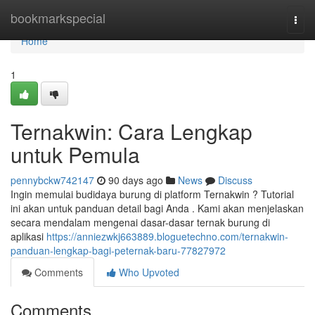
Home
bookmarkspecial
Togg
navi
Home
1
Ternakwin: Cara Lengkap
untuk Pemula
pennybckw742147
90 days ago
News
Discuss
Ingin memulai budidaya burung di platform Ternakwin ? Tutorial
ini akan untuk panduan detail bagi Anda . Kami akan menjelaskan
secara mendalam mengenai dasar-dasar ternak burung di
aplikasi
https://anniezwkj663889.bloguetechno.com/ternakwin-
panduan-lengkap-bagi-peternak-baru-77827972
Comments
Who Upvoted
Comments