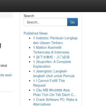
Search
Go
Published News
1
Indototo: Panduan Lengkap
g
dan Ulasan Terbaru
1
Maklon Kosmetik
Terkemuka di Indonesia
1
{jb下水教程：入门必读
1
{Ibuprofen: A Complete
rakat
Explanation
1
Jatengtoto: Langkah-
da-asal-
langkah Utuh untuk Pemula
1
I Cannot Fulfill This
Request
1
Cầu MB Win2888 Asia:
Phân Tích Chi Tiết Dành C...
1
Crack Software PC: Risks &
Alternatives