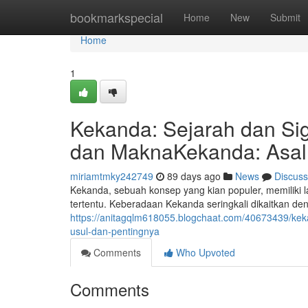
Home
bookmarkspecial
Home
New
Submit
Home
1
Kekanda: Sejarah dan Sig
dan MaknaKekanda: Asal 
miriamtmky242749
89 days ago
News
Discuss
Kekanda, sebuah konsep yang kian populer, memiliki
tertentu. Keberadaan Kekanda seringkali dikaitkan de
https://anitagqlm618055.blogchaat.com/40673439/kek
usul-dan-pentingnya
Comments
Who Upvoted
Comments