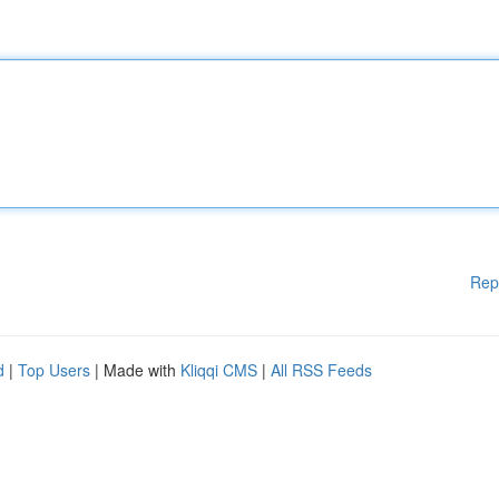
Rep
d
|
Top Users
| Made with
Kliqqi CMS
|
All RSS Feeds