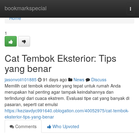
Home
bookmarkspecial
Togg
navi
Home
1
Cat Tembok Eksterior: Tips
yang benar
jasonvoii101885
91 days ago
News
Discuss
Memilih cat tembok eksterior yang tepat untuk rumah Anda
merupakan hal penting agar tampak keindahannya dan
terlindungi dari cuaca ekstrem. Evaluasi tipe cat yang banyak di
pasaran, seperti cat emulsi
https://keziavdyc991640.oblogation.com/40052975/cat-tembok-
eksterior-tips-yang-benar
Comments
Who Upvoted