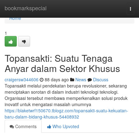
Home
bookmarkspecial
Togg
navi
Home
1
Topansakti: Suatu Tenaga
Anyar dalam Sektor Khusus
craigersw344606
88 days ago
News
Discuss
Topansakti melalui pendekatan berupa revolusioner, sekarang
menciptakan sorotan di dalam industri teknologi teknologi.
Organisasi tersebut membawa memperkenalkan solusi produk
inovatif untuk mengatasi masalah umumnya
https://blaketwrf150670.tblogz.com/topansakti-suatu-kekuatan-
baru-dalam-bidang-khusus-54408932
Comments
Who Upvoted