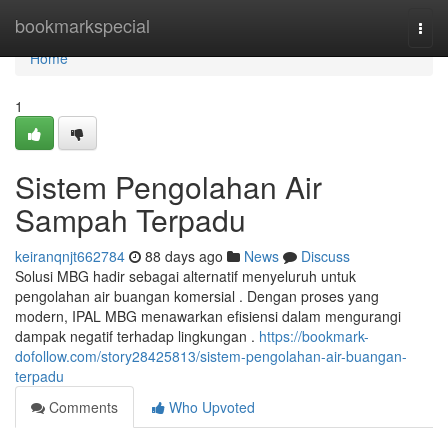
Home
bookmarkspecial
Togg
navi
Home
1
Sistem Pengolahan Air
Sampah Terpadu
keiranqnjt662784
88 days ago
News
Discuss
Solusi MBG hadir sebagai alternatif menyeluruh untuk
pengolahan air buangan komersial . Dengan proses yang
modern, IPAL MBG menawarkan efisiensi dalam mengurangi
dampak negatif terhadap lingkungan .
https://bookmark-
dofollow.com/story28425813/sistem-pengolahan-air-buangan-
terpadu
Comments
Who Upvoted