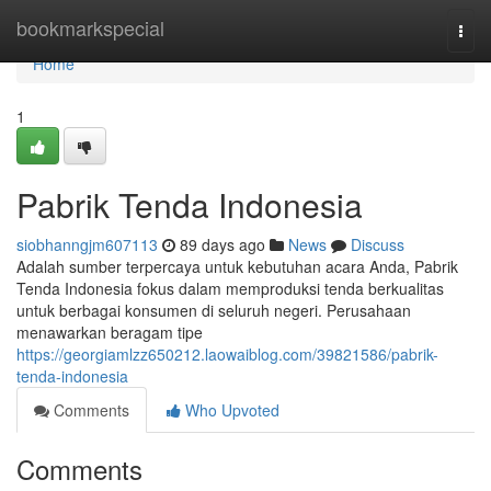
Home
bookmarkspecial
Togg
navi
Home
1
Pabrik Tenda Indonesia
siobhanngjm607113
89 days ago
News
Discuss
Adalah sumber terpercaya untuk kebutuhan acara Anda, Pabrik
Tenda Indonesia fokus dalam memproduksi tenda berkualitas
untuk berbagai konsumen di seluruh negeri. Perusahaan
menawarkan beragam tipe
https://georgiamlzz650212.laowaiblog.com/39821586/pabrik-
tenda-indonesia
Comments
Who Upvoted
Comments