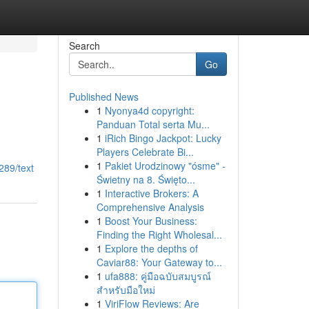
Search
Go
Published News
1
Nyonya4d copyright:
Panduan Total serta Mu...
1
iRich Bingo Jackpot: Lucky
Players Celebrate Bi...
1
Pakiet Urodzinowy "ósme" -
289/text
Świetny na 8. Święto...
1
Interactive Brokers: A
Comprehensive Analysis
1
Boost Your Business:
Finding the Right Wholesal...
1
Explore the depths of
Caviar88: Your Gateway to...
1
ufa888: คู่มือฉบับสมบูรณ์
สำหรับมือใหม่
1
ViriFlow Reviews: Are