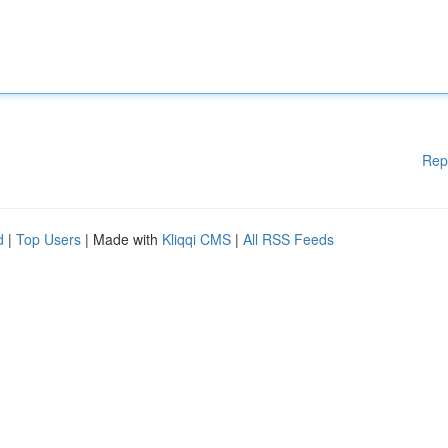
Rep
d
|
Top Users
| Made with
Kliqqi CMS
|
All RSS Feeds