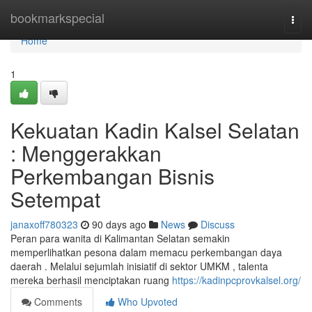
Home
bookmarkspecial
Togg
navi
Home
1
Kekuatan Kadin Kalsel Selatan
: Menggerakkan
Perkembangan Bisnis
Setempat
janaxoff780323
90 days ago
News
Discuss
Peran para wanita di Kalimantan Selatan semakin
memperlihatkan pesona dalam memacu perkembangan daya
daerah . Melalui sejumlah inisiatif di sektor UMKM , talenta
mereka berhasil menciptakan ruang
https://kadinpcprovkalsel.org/
Comments
Who Upvoted