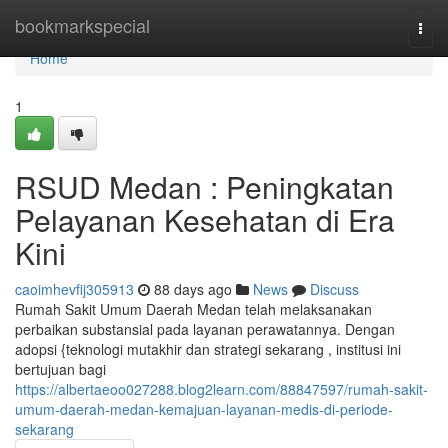
Home
bookmarkspecial
Togg
navi
Home
1
RSUD Medan : Peningkatan
Pelayanan Kesehatan di Era
Kini
caoimhevfij305913
88 days ago
News
Discuss
Rumah Sakit Umum Daerah Medan telah melaksanakan
perbaikan substansial pada layanan perawatannya. Dengan
adopsi {teknologi mutakhir dan strategi sekarang , institusi ini
bertujuan bagi
https://albertaeoo027288.blog2learn.com/88847597/rumah-sakit-
umum-daerah-medan-kemajuan-layanan-medis-di-periode-
sekarang