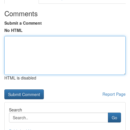
Comments
Submit a Comment
No HTML
HTML is disabled
Report Page
Search
Go