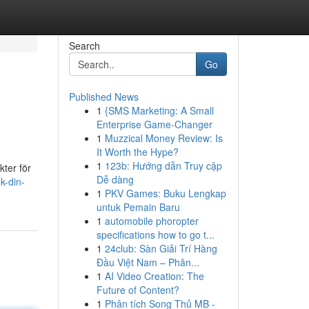
Search
Go
Published News
1
{SMS Marketing: A Small
Enterprise Game-Changer
1
Muzzical Money Review: Is
It Worth the Hype?
1
123b: Hướng dẫn Truy cập
kter för
Dễ dàng
k-din-
1
PKV Games: Buku Lengkap
untuk Pemain Baru
1
automobile phoropter
specifications how to go t...
1
24club: Sàn Giải Trí Hàng
Đầu Việt Nam – Phân...
1
AI Video Creation: The
Future of Content?
1
Phân tích Song Thủ MB -