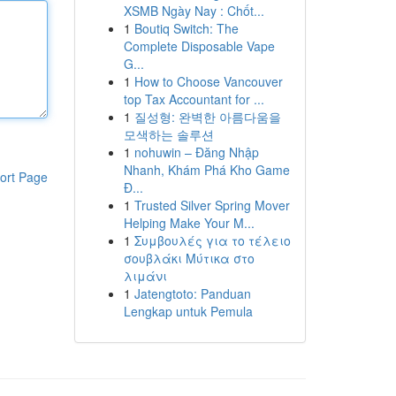
XSMB Ngày Nay : Chốt...
1
Boutiq Switch: The
Complete Disposable Vape
G...
1
How to Choose Vancouver
top Tax Accountant for ...
1
질성형: 완벽한 아름다움을
모색하는 솔루션
1
nohuwin – Đăng Nhập
Nhanh, Khám Phá Kho Game
ort Page
Đ...
1
Trusted Silver Spring Mover
Helping Make Your M...
1
Συμβουλές για το τέλειο
σουβλάκι Μύτικα στο
λιμάνι
1
Jatengtoto: Panduan
Lengkap untuk Pemula