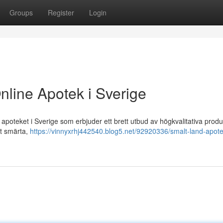
Groups
Register
Login
nline Apotek i Sverige
poteket i Sverige som erbjuder ett brett utbud av högkvalitativa produ
ot smärta,
https://vinnyxrhj442540.blog5.net/92920336/smalt-land-apote