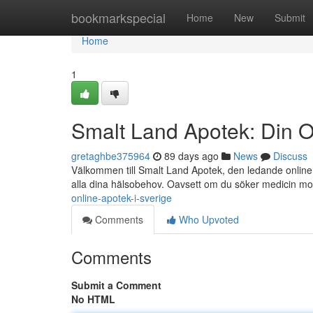
Home
bookmarkspecial
Home
New
Submit
Home
1
Smalt Land Apotek: Din O
gretaghbe375964
89 days ago
News
Discuss
Välkommen till Smalt Land Apotek, den ledande online a
alla dina hälsobehov. Oavsett om du söker medicin m
online-apotek-i-sverige
Comments
Who Upvoted
Comments
Submit a Comment
No HTML