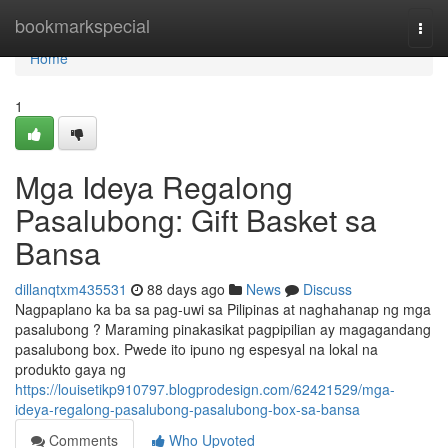
Home
bookmarkspecial
Togg
navi
Home
1
Mga Ideya Regalong
Pasalubong: Gift Basket sa
Bansa
dillanqtxm435531
88 days ago
News
Discuss
Nagpaplano ka ba sa pag-uwi sa Pilipinas at naghahanap ng mga
pasalubong ? Maraming pinakasikat pagpipilian ay magagandang
pasalubong box. Pwede ito ipuno ng espesyal na lokal na
produkto gaya ng
https://louisetikp910797.blogprodesign.com/62421529/mga-
ideya-regalong-pasalubong-pasalubong-box-sa-bansa
Comments
Who Upvoted