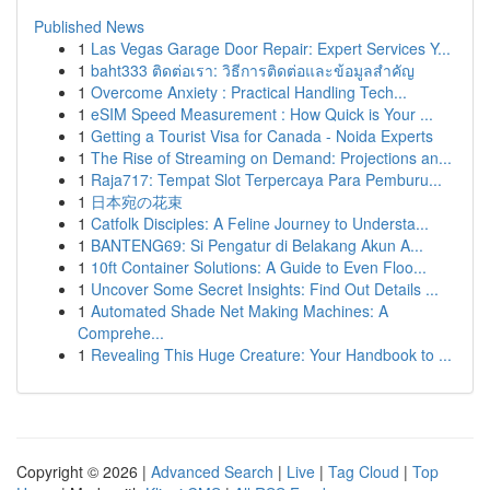
Published News
1
Las Vegas Garage Door Repair: Expert Services Y...
1
baht333 ติดต่อเรา: วิธีการติดต่อและข้อมูลสำคัญ
1
Overcome Anxiety : Practical Handling Tech...
1
eSIM Speed Measurement : How Quick is Your ...
1
Getting a Tourist Visa for Canada - Noida Experts
1
The Rise of Streaming on Demand: Projections an...
1
Raja717: Tempat Slot Terpercaya Para Pemburu...
1
日本宛の花束
1
Catfolk Disciples: A Feline Journey to Understa...
1
BANTENG69: Si Pengatur di Belakang Akun A...
1
10ft Container Solutions: A Guide to Even Floo...
1
Uncover Some Secret Insights: Find Out Details ...
1
Automated Shade Net Making Machines: A
Comprehe...
1
Revealing This Huge Creature: Your Handbook to ...
Copyright © 2026 |
Advanced Search
|
Live
|
Tag Cloud
|
Top