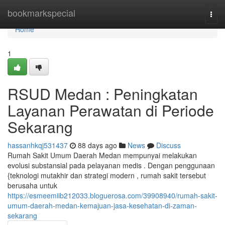
Home
bookmarkspecial
Togg
navi
Home
1
RSUD Medan : Peningkatan
Layanan Perawatan di Periode
Sekarang
hassanhkqj531437
88 days ago
News
Discuss
Rumah Sakit Umum Daerah Medan mempunyai melakukan
evolusi substansial pada pelayanan medis . Dengan penggunaan
{teknologi mutakhir dan strategi modern , rumah sakit tersebut
berusaha untuk
https://esmeemiib212033.bloguerosa.com/39908940/rumah-sakit-
umum-daerah-medan-kemajuan-jasa-kesehatan-di-zaman-
sekarang