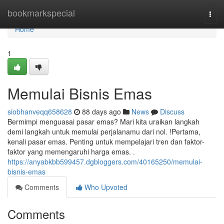
Home
bookmarkspecial
Togg
navi
Home
1
Memulai Bisnis Emas
siobhanveqq658628
88 days ago
News
Discuss
Bermimpi menguasai pasar emas? Mari kita uraikan langkah
demi langkah untuk memulai perjalanamu dari nol. !Pertama,
kenali pasar emas. Penting untuk mempelajari tren dan faktor-
faktor yang memengaruhi harga emas. .
https://anyabkbb599457.dgbloggers.com/40165250/memulai-
bisnis-emas
Comments
Who Upvoted
Comments