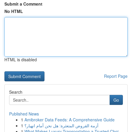
Submit a Comment
No HTML
HTML is disabled
Report Page
Search
Go
Published News
1
Amibroker Data Feeds: A Comprehensive Guide
1
أزمة القروض المتعثرة: هل نحن أمام انهيار؟
1
What Makes Luxury Transportation a Trusted Choi...