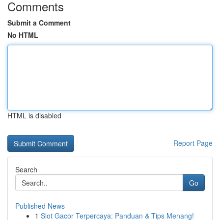
Comments
Submit a Comment
No HTML
HTML is disabled
Report Page
Search
Go
Published News
1
Slot Gacor Terpercaya: Panduan & Tips Menang!