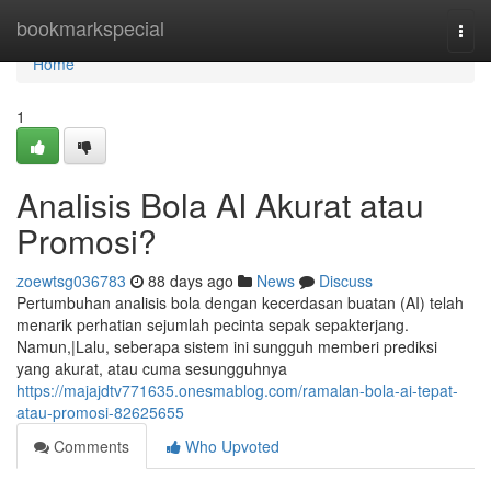
Home
bookmarkspecial
Togg
navi
Home
1
Analisis Bola AI Akurat atau
Promosi?
zoewtsg036783
88 days ago
News
Discuss
Pertumbuhan analisis bola dengan kecerdasan buatan (AI) telah
menarik perhatian sejumlah pecinta sepak sepakterjang.
Namun,|Lalu, seberapa sistem ini sungguh memberi prediksi
yang akurat, atau cuma sesungguhnya
https://majajdtv771635.onesmablog.com/ramalan-bola-ai-tepat-
atau-promosi-82625655
Comments
Who Upvoted