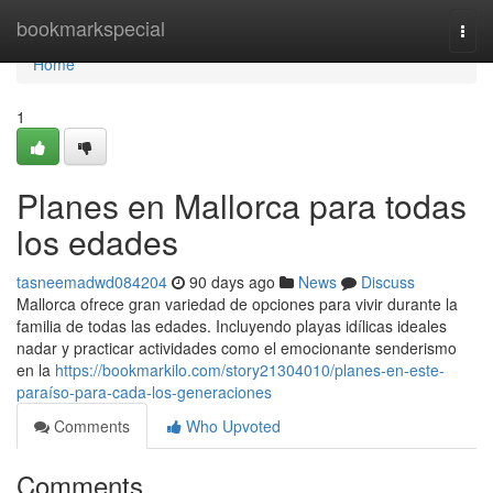
Home
bookmarkspecial
Togg
navi
Home
1
Planes en Mallorca para todas
los edades
tasneemadwd084204
90 days ago
News
Discuss
Mallorca ofrece gran variedad de opciones para vivir durante la
familia de todas las edades. Incluyendo playas idílicas ideales
nadar y practicar actividades como el emocionante senderismo
en la
https://bookmarkilo.com/story21304010/planes-en-este-
paraíso-para-cada-los-generaciones
Comments
Who Upvoted
Comments