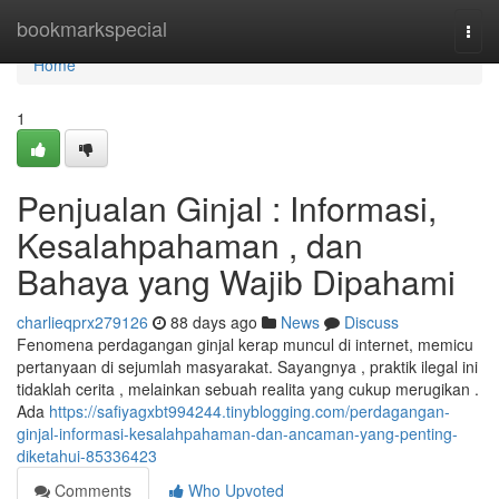
Home
bookmarkspecial
Togg
navi
Home
1
Penjualan Ginjal : Informasi,
Kesalahpahaman , dan
Bahaya yang Wajib Dipahami
charlieqprx279126
88 days ago
News
Discuss
Fenomena perdagangan ginjal kerap muncul di internet, memicu
pertanyaan di sejumlah masyarakat. Sayangnya , praktik ilegal ini
tidaklah cerita , melainkan sebuah realita yang cukup merugikan .
Ada
https://safiyagxbt994244.tinyblogging.com/perdagangan-
ginjal-informasi-kesalahpahaman-dan-ancaman-yang-penting-
diketahui-85336423
Comments
Who Upvoted