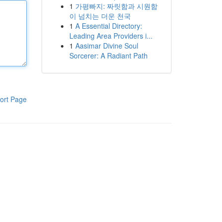
1
가평빠지: 짜릿함과 시원함
이 넘치는 더운 천국
1
A Essential Directory:
Leading Area Providers i...
1
Aasimar Divine Soul
Sorcerer: A Radiant Path
ort Page