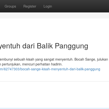
Groups
Register
Login
entuh dari Balik Panggung
rsembunyi sebuah kisah yang sangat menyentuh. Bocah Sange, julukan
 pertunjukan, mencuri perhatian hadirin.
om/62747303/bocah-sange-kisah-menyentuh-dari-balik-panggung