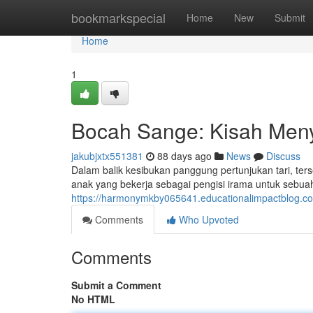
Home
bookmarkspecial
Home
New
Submit
Home
1
Bocah Sange: Kisah Meny
jakubjxtx551381
88 days ago
News
Discuss
Dalam balik kesibukan panggung pertunjukan tari, te
anak yang bekerja sebagai pengisi irama untuk sebuah
https://harmonymkby065641.educationalimpactblog.c
Comments
Who Upvoted
Comments
Submit a Comment
No HTML