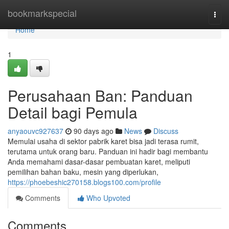
Home
bookmarkspecial
Togg
navi
Home
1
Perusahaan Ban: Panduan
Detail bagi Pemula
anyaouvc927637
90 days ago
News
Discuss
Memulai usaha di sektor pabrik karet bisa jadi terasa rumit,
terutama untuk orang baru. Panduan ini hadir bagi membantu
Anda memahami dasar-dasar pembuatan karet, meliputi
pemilihan bahan baku, mesin yang diperlukan,
https://phoebeshic270158.blogs100.com/profile
Comments
Who Upvoted
Comments