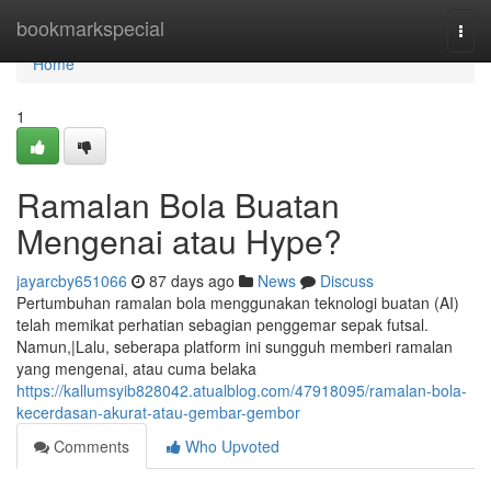
Home
bookmarkspecial
Togg
navi
Home
1
Ramalan Bola Buatan
Mengenai atau Hype?
jayarcby651066
87 days ago
News
Discuss
Pertumbuhan ramalan bola menggunakan teknologi buatan (AI)
telah memikat perhatian sebagian penggemar sepak futsal.
Namun,|Lalu, seberapa platform ini sungguh memberi ramalan
yang mengenai, atau cuma belaka
https://kallumsyib828042.atualblog.com/47918095/ramalan-bola-
kecerdasan-akurat-atau-gembar-gembor
Comments
Who Upvoted