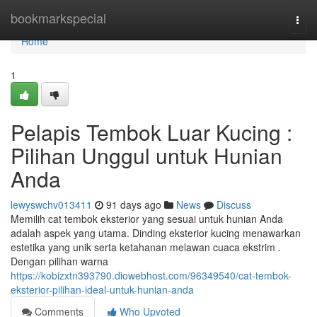
Home
bookmarkspecial
Togg
navi
Home
1
Pelapis Tembok Luar Kucing :
Pilihan Unggul untuk Hunian
Anda
lewyswchv013411
91 days ago
News
Discuss
Memilih cat tembok eksterior yang sesuai untuk hunian Anda
adalah aspek yang utama. Dinding eksterior kucing menawarkan
estetika yang unik serta ketahanan melawan cuaca ekstrim .
Dengan pilihan warna
https://kobizxtn393790.diowebhost.com/96349540/cat-tembok-
eksterior-pilihan-ideal-untuk-hunian-anda
Comments
Who Upvoted