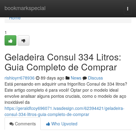
Home
bookmarkspecial
Togg
navi
Home
1
Geladeira Consul 334 Litros:
Guia Completo de Comprar
rishioyrr678936
89 days ago
News
Discuss
Está pensando em adquirir uma frigorífico Consul de 334 litros?
Este artigo completo é para você! Optar por o modelo ideal
envolve analisar alguns pontos cruciais, como o modelo de aço
inoxidável da
https://geraldfcoy696071.ivasdesign.com/62394421/geladeira-
consul-334-litros-guia-completo-de-comprar
Comments
Who Upvoted