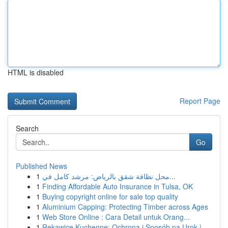
HTML is disabled
Report Page
Search
Go
Published News
1
محل نظافة شقق بالرياض: مرشد كامل في...
1
Finding Affordable Auto Insurance in Tulsa, OK
1
Buying copyright online for sale top quality
1
Aluminium Capping: Protecting Timber across Ages
1
Web Store Online : Cara Detail untuk Orang...
1
Rękawice Kuchenne: Ochrona i Sposób na Urok | ...