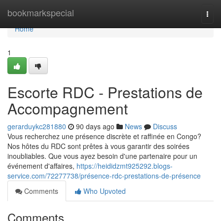
Home
bookmarkspecial
Togg
navi
Home
1
Escorte RDC - Prestations de
Accompagnement
gerarduykc281880
90 days ago
News
Discuss
Vous recherchez une présence discrète et raffinée en Congo?
Nos hôtes du RDC sont prêtes à vous garantir des soirées
inoubliables. Que vous ayez besoin d'une partenaire pour un
événement d'affaires,
https://heididzmt925292.blogs-
service.com/72277738/présence-rdc-prestations-de-présence
Comments
Who Upvoted
Comments