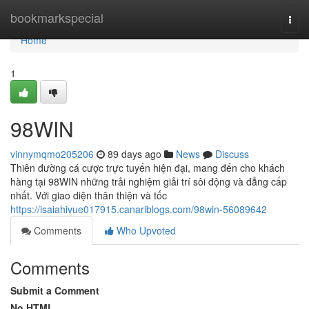
Home
bookmarkspecial
Togg
navi
Home
1
98WIN
vinnymqmo205206
89 days ago
News
Discuss
Thiên đường cá cược trực tuyến hiện đại, mang đến cho khách
hàng tại 98WIN những trải nghiệm giải trí sôi động và đẳng cấp
nhất. Với giao diện thân thiện và tốc
https://isaiahivue017915.canariblogs.com/98win-56089642
Comments
Who Upvoted
Comments
Submit a Comment
No HTML