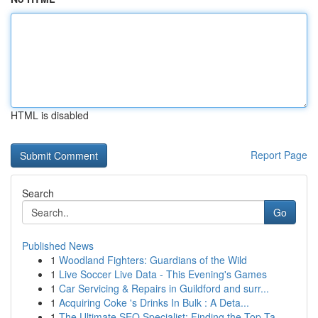
HTML is disabled
Report Page
Search
Go
Published News
1
Woodland Fighters: Guardians of the Wild
1
Live Soccer Live Data - This Evening's Games
1
Car Servicing & Repairs in Guildford and surr...
1
Acquiring Coke 's Drinks In Bulk : A Deta...
1
The Ultimate SEO Specialist: Finding the Top Ta...