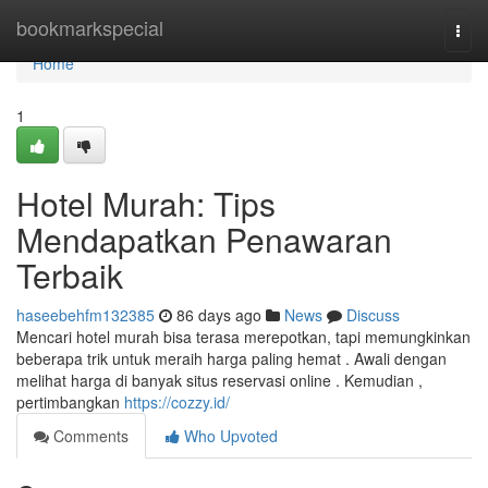
Home
bookmarkspecial
Togg
navi
Home
1
Hotel Murah: Tips
Mendapatkan Penawaran
Terbaik
haseebehfm132385
86 days ago
News
Discuss
Mencari hotel murah bisa terasa merepotkan, tapi memungkinkan
beberapa trik untuk meraih harga paling hemat . Awali dengan
melihat harga di banyak situs reservasi online . Kemudian ,
pertimbangkan
https://cozzy.id/
Comments
Who Upvoted