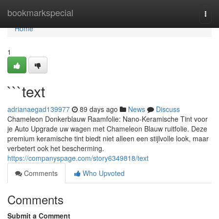
Home
bookmarkspecial
Togg
navi
Home
1
```text
adrianaegad139977
89 days ago
News
Discuss
Chameleon Donkerblauw Raamfolie: Nano-Keramische Tint voor
je Auto Upgrade uw wagen met Chameleon Blauw ruitfolie. Deze
premium keramische tint biedt niet alleen een stijlvolle look, maar
verbetert ook het bescherming.
https://companyspage.com/story6349818/text
Comments
Who Upvoted
Comments
Submit a Comment