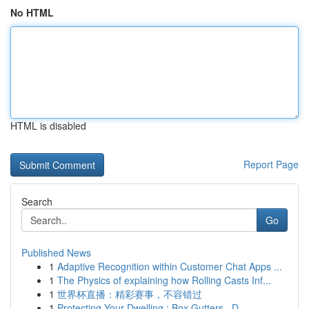
No HTML
HTML is disabled
Report Page
Search
Go
Published News
1
Adaptive Recognition within Customer Chat Apps ...
1
The Physics of explaining how Rolling Casts Inf...
1
世界杯直播：精彩赛事，不容错过
1
Protecting Your Dwelling : Box Gutters , D...