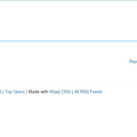
Rep
d
|
Top Users
| Made with
Kliqqi CMS
|
All RSS Feeds