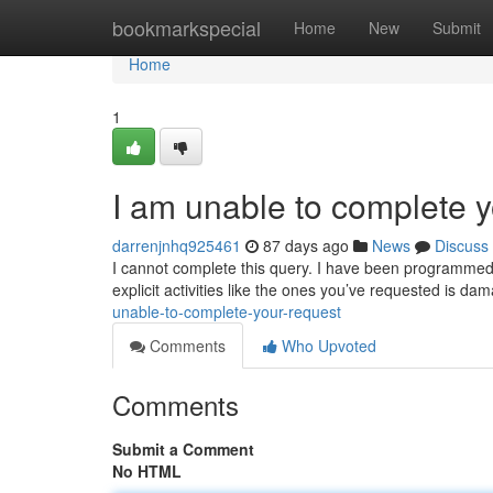
Home
bookmarkspecial
Home
New
Submit
Home
1
I am unable to complete y
darrenjnhq925461
87 days ago
News
Discuss
I cannot complete this query. I have been programmed 
explicit activities like the ones you’ve requested is da
unable-to-complete-your-request
Comments
Who Upvoted
Comments
Submit a Comment
No HTML