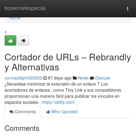
Home
bookmarkspecial
Togg
navi
Home
1
Cortador de URLs – Rebrandly
y Alternativas
cormacfdph320525
87 days ago
News
Discuss
¿Necesitas minimizar la extensión de un enlace ? Los
acortadores de enlaces , como Tiny Link y sus competidores
proporcionan una manera fácil para publicar los vínculos en
espacios sociales .
https://xbitly.com/
Comments
Who Upvoted
Comments