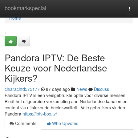
Home
bookmarkspecial
Togg
navi
Home
1
Pandora IPTV: De Beste
Keuze voor Nederlandse
Kijkers?
chiarachtd575177
87 days ago
News
Discuss
Pandora IPTV is een veelgebruikte optie voor diverse mensen.
Biedt het uitgebreide verzameling aan Nederlandse kanalen en
content via uitstekende beeldkwaliteit . Vele gebruikers vinden
Pandora
https://iptv-box.tv/
Comments
Who Upvoted