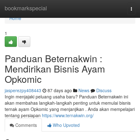
Home
bookmarkspecial
Togg
navi
Home
1
Panduan Beternakwin :
Mendirikan Bisnis Ayam
Opkomic
jasperezpy408443
87 days ago
News
Discuss
Ingin menjajaki peluang usaha baru? Panduan Beternakwin ini
akan membahas langkah-langkah penting untuk memulai bisnis
ternak ayam Opkomic yang menjanjikan . Anda akan mempelajari
tentang persiapan
https://www.ternakwin.org/
Comments
Who Upvoted