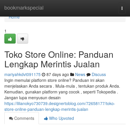
Home
bookmarkspecial
Togg
navi
Home
1
Toko Store Online: Panduan
Lengkap Merintis Jualan
mariyahkdvt091175
87 days ago
News
Discuss
Ingin memulai platform store online? Panduan ini akan
menjelaskan Anda secara . Mula-mula , tentukan produk Anda.
Kemudian, gunakan platform yang cocok , seperti Tokopedia .
Jangan lupa menyusun desain
https://lilianokyo730739.designertoblog.com/72658177/toko-
store-online-panduan-lengkap-merintis-jualan
Comments
Who Upvoted