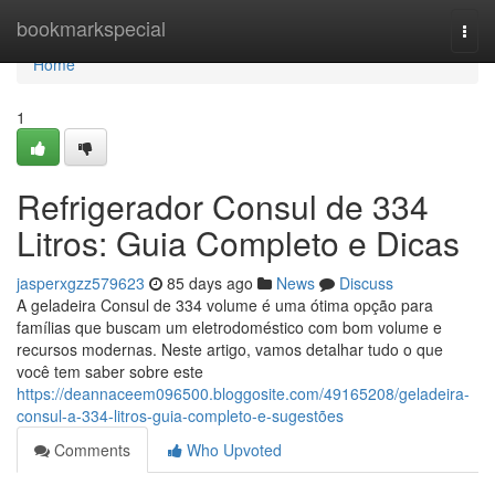
Home
bookmarkspecial
Togg
navi
Home
1
Refrigerador Consul de 334
Litros: Guia Completo e Dicas
jasperxgzz579623
85 days ago
News
Discuss
A geladeira Consul de 334 volume é uma ótima opção para
famílias que buscam um eletrodoméstico com bom volume e
recursos modernas. Neste artigo, vamos detalhar tudo o que
você tem saber sobre este
https://deannaceem096500.bloggosite.com/49165208/geladeira-
consul-a-334-litros-guia-completo-e-sugestões
Comments
Who Upvoted