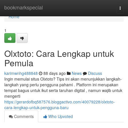
Home
bookmarkspecial
Togg
navi
Home
1
Olxtoto: Cara Lengkap untuk
Pemula
karimwnhg488848
88 days ago
News
Discuss
Ingin memulai situs Olxtoto? Tips ini akan menunjukkan langkah-
langkah yang perlu pengguna pahami . Platform ini merupakan
tempat bagus untuk ikut serta taruhan digital , namun wajib untuk
mengerti
https://gerardofbq587576.bloggactivo.com/40079228/olxtoto-
cara-lengkap-untuk-pengguna-baru
Comments
Who Upvoted