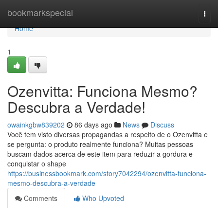
Home
bookmarkspecial
Togg
navi
Home
1
Ozenvitta: Funciona Mesmo?
Descubra a Verdade!
owainkgbw839202
86 days ago
News
Discuss
Você tem visto diversas propagandas a respeito de o Ozenvitta e
se pergunta: o produto realmente funciona? Muitas pessoas
buscam dados acerca de este item para reduzir a gordura e
conquistar o shape
https://businessbookmark.com/story7042294/ozenvitta-funciona-
mesmo-descubra-a-verdade
Comments
Who Upvoted