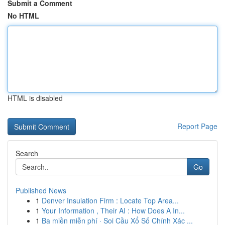
Submit a Comment
No HTML
HTML is disabled
Report Page
Search
Go
Published News
1
Denver Insulation Firm : Locate Top Area...
1
Your Information , Their AI : How Does A In...
1
Ba miền miễn phí · Soi Cầu Xổ Số Chính Xác ...