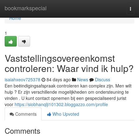
Home
bookmarkspecial
Togg
navi
Home
1
Vaststellingsovereenkomst
controleren: Waar vind ik hulp?
isaiahxeov725378
84 days ago
News
Discuss
Een beëindigingsafspraak controleren kan complex zijn. Men wilt
hulp ? Er zijn verschillende mogelijkheden om ondersteuning te
vinden . U kunt contact opnemen bij een gespecialiseerd jurist
voor
https://siobhanqlji101302.bloggazzo.com/profile
Comments
Who Upvoted
Comments