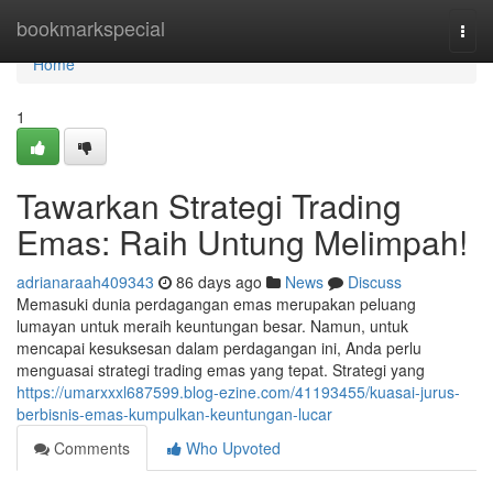
Home
bookmarkspecial
Togg
navi
Home
1
Tawarkan Strategi Trading
Emas: Raih Untung Melimpah!
adrianaraah409343
86 days ago
News
Discuss
Memasuki dunia perdagangan emas merupakan peluang
lumayan untuk meraih keuntungan besar. Namun, untuk
mencapai kesuksesan dalam perdagangan ini, Anda perlu
menguasai strategi trading emas yang tepat. Strategi yang
https://umarxxxl687599.blog-ezine.com/41193455/kuasai-jurus-
berbisnis-emas-kumpulkan-keuntungan-lucar
Comments
Who Upvoted