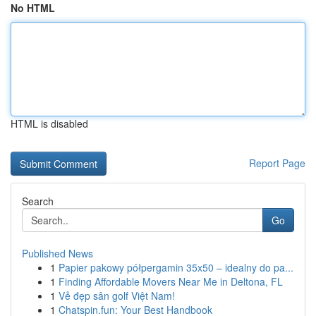
No HTML
HTML is disabled
Report Page
Search
Go
Published News
1
Papier pakowy półpergamin 35x50 – idealny do pa...
1
Finding Affordable Movers Near Me in Deltona, FL
1
Vẻ đẹp sân golf Việt Nam!
1
Chatspin.fun: Your Best Handbook