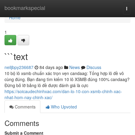
Home
bookmarkspecial
Togg
navi
Home
1
```text
neiljbpy236687
84 days ago
News
Discuss
10 bộ lô xsmb chuẩn xác trọn vẹn candaag: Tổng hợp lô đề vô
cùng đúng. Bạn đang tìm kiếm 10 lô XSMB đúng 100% candaag?
Đừng bỏ lỡ bảng lô đề được đánh giá là cực
https://soicaudechinhxac.com/dan-lo-10-con-xsmb-chinh-xac-
nhat-hom-nay-chinh-xac/
Comments
Who Upvoted
Comments
Submit a Comment