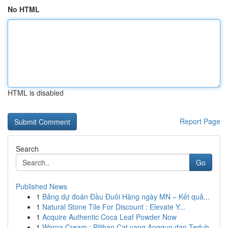
No HTML
HTML is disabled
Report Page
Search
Go
Published News
1
Bảng dự đoán Đầu Đuôi Hàng ngày MN – Kết quả...
1
Natural Stone Tile For Discount : Elevate Y...
1
Acquire Authentic Coca Leaf Powder Now
1
Warna Cream : Pilihan Cat yang Anggun dan Teduh