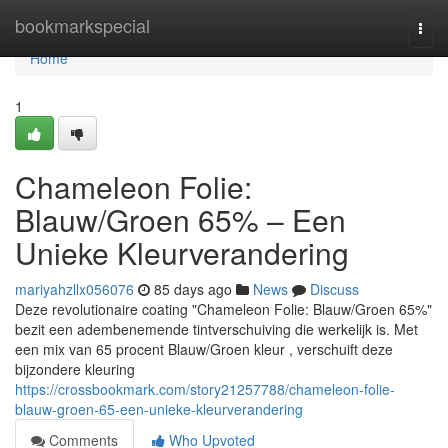
Home
bookmarkspecial
Togg
navi
Home
1
Chameleon Folie:
Blauw/Groen 65% – Een
Unieke Kleurverandering
mariyahzllx056076
85 days ago
News
Discuss
Deze revolutionaire coating "Chameleon Folie: Blauw/Groen 65%"
bezit een adembenemende tintverschuiving die werkelijk is. Met
een mix van 65 procent Blauw/Groen kleur , verschuift deze
bijzondere kleuring
https://crossbookmark.com/story21257788/chameleon-folie-
blauw-groen-65-een-unieke-kleurverandering
Comments
Who Upvoted