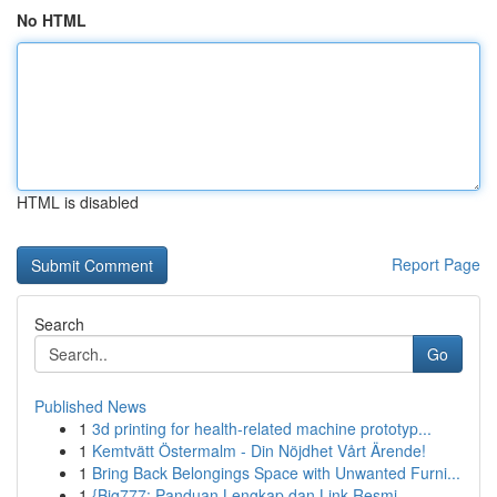
No HTML
HTML is disabled
Report Page
Search
Go
Published News
1
3d printing for health-related machine prototyp...
1
Kemtvätt Östermalm - Din Nöjdhet Vårt Ärende!
1
Bring Back Belongings Space with Unwanted Furni...
1
{Big777: Panduan Lengkap dan Link Resmi