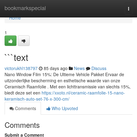
Home
bookmarkspecial
Togg
navi
Home
1
```text
victorukhl138797
85 days ago
News
Discuss
Nano Window Film 15%: De Ultieme Vehicle Pakket Ervaar de
uitzonderlijke bescherming en esthetische waarde van onze
Ceramisch Raamfolie . Met een lichttransmissie van slechts 15%,
biedt deze set een
https://xxoto.nl/ceramic-raamfolie-15-nano-
keramisch-auto-set-76-x-300-cm/
Comments
Who Upvoted
Comments
Submit a Comment