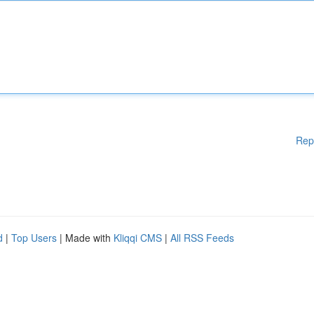
Rep
d
|
Top Users
| Made with
Kliqqi CMS
|
All RSS Feeds