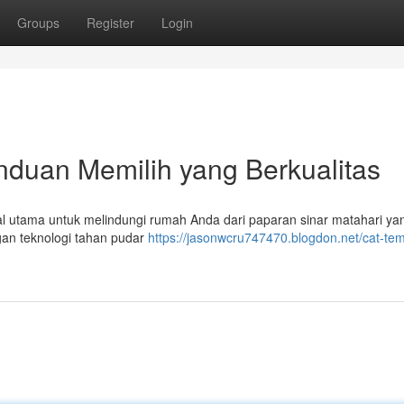
Groups
Register
Login
nduan Memilih yang Berkualitas
al utama untuk melindungi rumah Anda dari paparan sinar matahari ya
ngan teknologi tahan pudar
https://jasonwcru747470.blogdon.net/cat-te