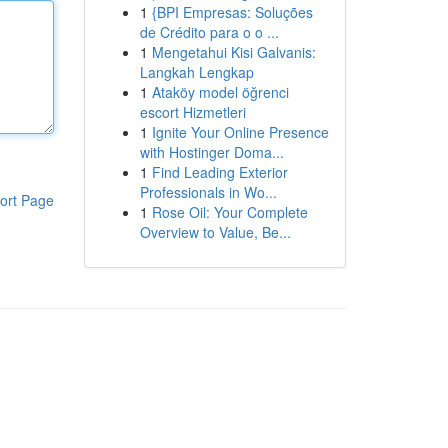
1
{BPI Empresas: Soluções
de Crédito para o o ...
1
Mengetahui Kisi Galvanis:
Langkah Lengkap
1
Ataköy model öğrenci
escort Hizmetleri
1
Ignite Your Online Presence
with Hostinger Doma...
1
Find Leading Exterior
Professionals in Wo...
ort Page
1
Rose Oil: Your Complete
Overview to Value, Be...