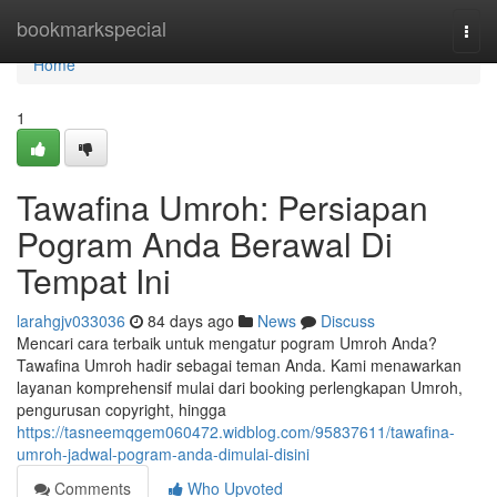
Home
bookmarkspecial
Togg
navi
Home
1
Tawafina Umroh: Persiapan
Pogram Anda Berawal Di
Tempat Ini
larahgjv033036
84 days ago
News
Discuss
Mencari cara terbaik untuk mengatur pogram Umroh Anda?
Tawafina Umroh hadir sebagai teman Anda. Kami menawarkan
layanan komprehensif mulai dari booking perlengkapan Umroh,
pengurusan copyright, hingga
https://tasneemqgem060472.widblog.com/95837611/tawafina-
umroh-jadwal-pogram-anda-dimulai-disini
Comments
Who Upvoted