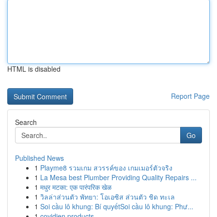
HTML is disabled
Report Page
Search
Go
Published News
1
Playme8 รวมเกม สวรรค์ของ เกมเมอร์ตัวจริง
1
La Mesa best Plumber Providing Quality Repairs ...
1
मधुर मटका: एक पारंपरिक खेळ
1
วิลล่าส่วนตัว พัทยา: โอเอซิส ส่วนตัว ชิด ทะเล
1
Soi cầu lô khung: Bí quyếtSoi cầu lô khung: Phư...
1
covidien products