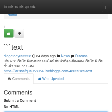
Home
bookmarkspecial
Togg
navi
Home
1
```text
diegotqey095528
84 days ago
News
Discuss
ufa378: เว็บไซต์แทงบอลออนไลน์ชั้นนำที่คุณต้องลอง เว็บไซต์ เว็บ
ชั้นนำ ของ การแทง
https://larissafqua958054.livebloggs.com/48029189/text
Comments
Who Upvoted
Comments
Submit a Comment
No HTML