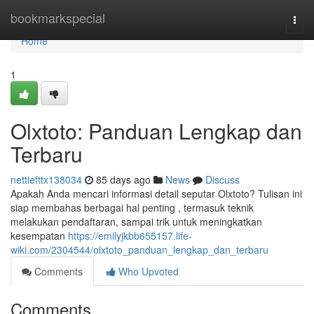
Home
bookmarkspecial
Togg
navi
Home
1
Olxtoto: Panduan Lengkap dan
Terbaru
nettiefttx138034
85 days ago
News
Discuss
Apakah Anda mencari informasi detail seputar Olxtoto? Tulisan ini
siap membahas berbagai hal penting , termasuk teknik
melakukan pendaftaran, sampai trik untuk meningkatkan
kesempatan
https://emilyjkbb655157.life-
wiki.com/2304544/olxtoto_panduan_lengkap_dan_terbaru
Comments
Who Upvoted
Comments