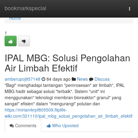
Home
bookmarkspecial
Togg
navi
Home
1
IPAL MBG: Solusi Pengolahan
Air Limbah Efektif
amberupoj957148
84 days ago
News
Discuss
"Bagi" menghadapi tantangan "pemrosesan" air limbah", IPAL
MBG hadir sebagai solusi "terbaik". Sistem "unit" ini
menggunakan" teknologi membran bioreaktor" granul" yang
sangat" efisien" dalam "mengurangi" polutan dan
https://miriamkrpf805509.fliplife-
wiki.com/321110/ipal_mbg_solusi_pengolahan_air_limbah_efektif
Comments
Who Upvoted