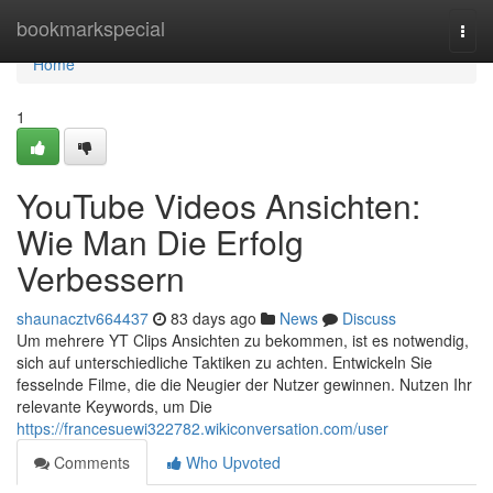
Home
bookmarkspecial
Togg
navi
Home
1
YouTube Videos Ansichten:
Wie Man Die Erfolg
Verbessern
shaunacztv664437
83 days ago
News
Discuss
Um mehrere YT Clips Ansichten zu bekommen, ist es notwendig,
sich auf unterschiedliche Taktiken zu achten. Entwickeln Sie
fesselnde Filme, die die Neugier der Nutzer gewinnen. Nutzen Ihr
relevante Keywords, um Die
https://francesuewi322782.wikiconversation.com/user
Comments
Who Upvoted