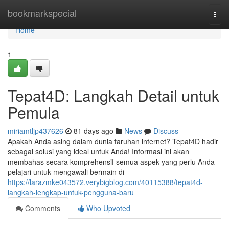
Home
bookmarkspecial
Togg
navi
Home
1
Tepat4D: Langkah Detail untuk
Pemula
miriamtljp437626
81 days ago
News
Discuss
Apakah Anda asing dalam dunia taruhan internet? Tepat4D hadir
sebagai solusi yang ideal untuk Anda! Informasi ini akan
membahas secara komprehensif semua aspek yang perlu Anda
pelajari untuk mengawali bermain di
https://larazmke043572.verybigblog.com/40115388/tepat4d-
langkah-lengkap-untuk-pengguna-baru
Comments
Who Upvoted