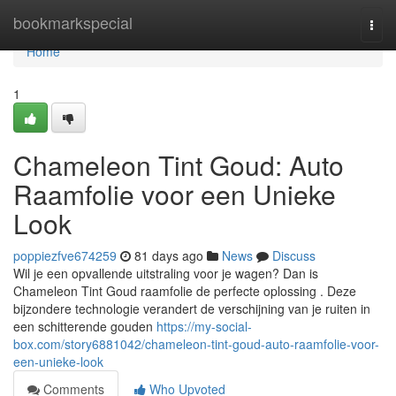
Home
bookmarkspecial
Togg
navi
Home
1
Chameleon Tint Goud: Auto
Raamfolie voor een Unieke
Look
poppiezfve674259
81 days ago
News
Discuss
Wil je een opvallende uitstraling voor je wagen? Dan is
Chameleon Tint Goud raamfolie de perfecte oplossing . Deze
bijzondere technologie verandert de verschijning van je ruiten in
een schitterende gouden
https://my-social-
box.com/story6881042/chameleon-tint-goud-auto-raamfolie-voor-
een-unieke-look
Comments
Who Upvoted